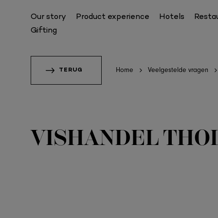
Our story
Product experience
Hotels
Resta
Gifting
POPULAI
Home
Veelgestelde vragen
TERUG
SIGNATURE BONBON COLLECTION
Combination one
Combination two
Combination three
VISHANDEL THO
Combination four