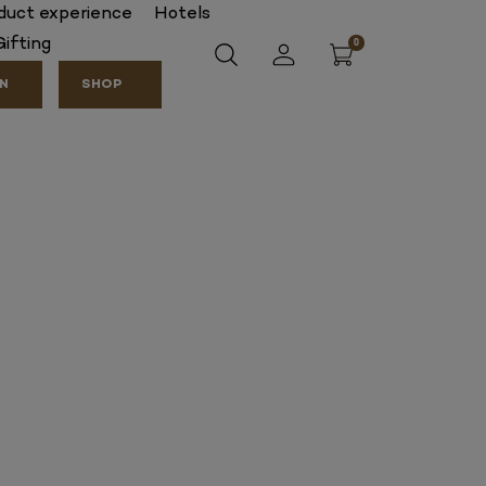
duct experience
Hotels
Gifting
0
SLUIT
IN
SHOP
MORE CHOCOLATE
Chocolate bars
Galetjes
Skull of the month