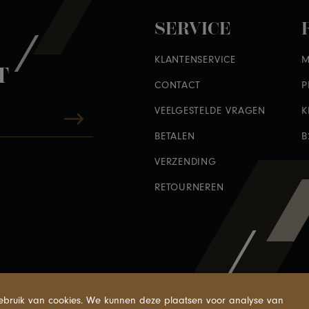
SERVICE
KLANTENSERVICE
M
T
CONTACT
P
VEELGESTELDE VRAGEN
K
BETALEN
B
VERZENDING
RETOURNEREN
bruik van cookies. We kunnen deze plaatsen voor analyse van