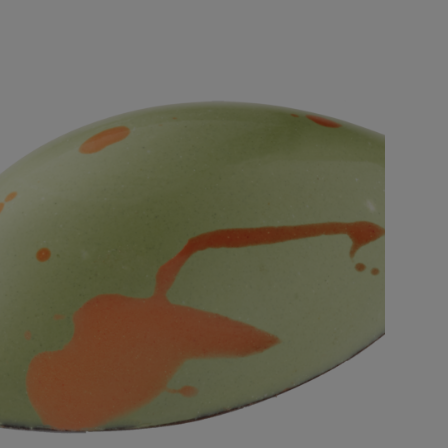
€
19,
95
RTS