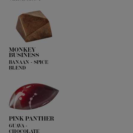
MONKEY
BUSINESS
BANAAN - SPICE
BLEND
PINK PANTHER
GUAVA -
CHOCOLATE