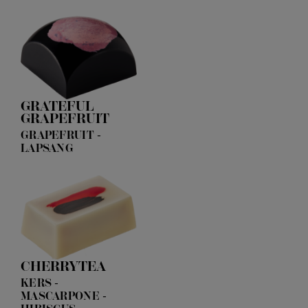
GRATEFUL
GRAPEFRUIT
GRAPEFRUIT -
LAPSANG
CHERRYTEA
KERS -
MASCARPONE -