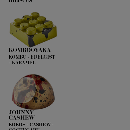
HIBISCUS
KOMBOOYAKA
KOMBU - EDELGIST
- KARAMEL
JOHNNY
CASHEW
KOKOS - CASHEW -