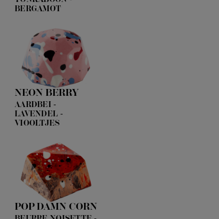
BERGAMOT
NEON BERRY
AARDBEI -
LAVENDEL -
VIOOLTJES
POP DAMN CORN
BEURRE NOISETTE -