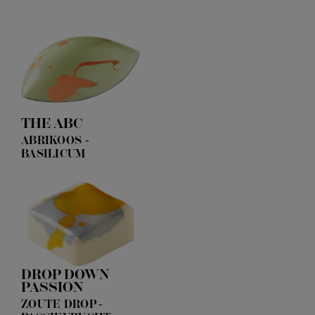
10 SIGNATURES
10 WIT
€
19,
95
COMBINATION
MARSH
ONE
HEART
TOON MEER
THE ABC
ABRIKOOS -
BASILICUM
DROP DOWN
PASSION
ZOUTE DROP -