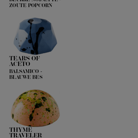
ZOUTE POPCORN
TEARS OF
ACETO
BALSAMICO -
BLAUWE BES
THYME
TRAVELER