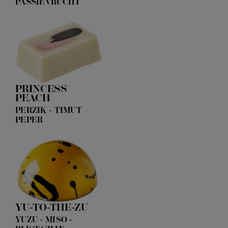
PASSIEVRUCHT
PRINCESS
PEACH
PERZIK - TIMUT
PEPER
YU-TO-THE-ZU
YUZU - MISO -