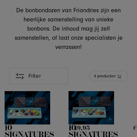
10 SIGNATURES
10 WIT
€
19,
95
De bonbondozen van Friandries zijn een
COMBINATION
MARSH
ONE
HEART
heerlijke samenstelling van unieke
bonbons. De inhoud mag jij zelf
samenstellen, of laat onze specialisten je
TOON MEER
verrassen!
Filter
4
producten
10
10
€
19,
95
€
SIGNATURES
SIGNATURES