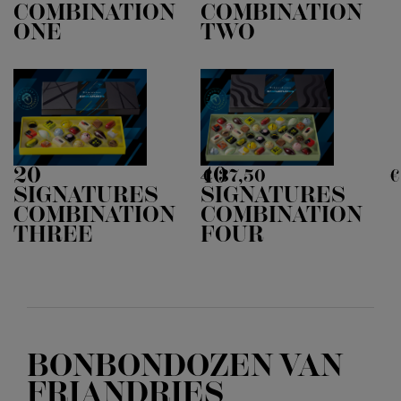
COMBINATION
COMBINATION
ONE
TWO
20
40
€
37,
50
€
SIGNATURES
SIGNATURES
COMBINATION
COMBINATION
THREE
FOUR
BONBONDOZEN VAN
FRIANDRIES